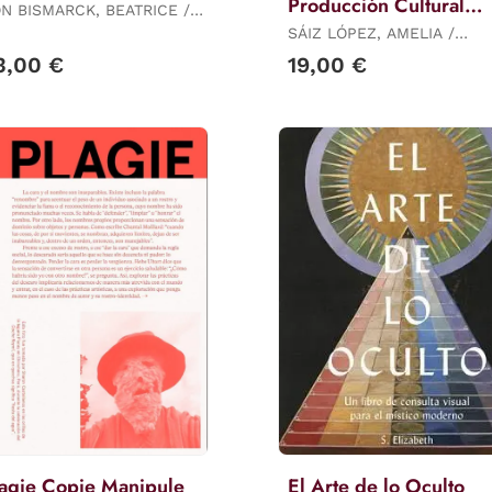
Producción Cultural
N BISMARCK, BEATRICE /
Contemporánea Globa
RVÁEZ, JAIME
SÁIZ LÓPEZ, AMELIA /
BELTRÁN ANTOLÍN, JOAQUÍN
3,00 €
19,00 €
BECHER, ANGELA / SHUXIN,
agie Copie Manipule
El Arte de lo Oculto