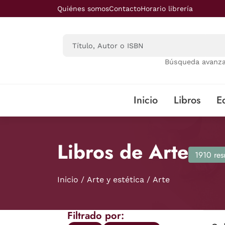
Saltar al contenido principal
Quiénes somos
Contacto
Horario librería
Búsqueda avanz
Inicio
Libros
Ed
Libros de Arte
1910 res
Inicio
Arte y estética
Arte
Filtrado por: