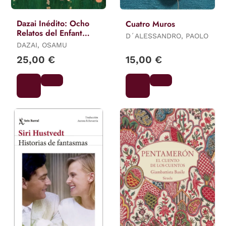
Dazai Inédito: Ocho
Cuatro Muros
Relatos del Enfant
D´ALESSANDRO, PAOLO
Terrible de las Letras
DAZAI, OSAMU
Japonesas
25,00 €
15,00 €