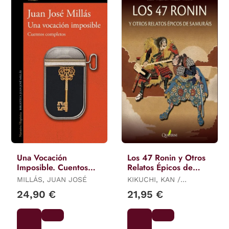
Una Vocación
Los 47 Ronin y Otros
Imposible. Cuentos
Relatos Épicos de
Completos
Samuráis
MILLÁS, JUAN JOSÉ
KIKUCHI, KAN /
MIYAMORI, ASATARO /
24,90 €
21,95 €
OZAKI, YEI THEODORA /
MITFORD, A.B.