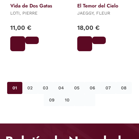
Vida de Dos Gatas
El Temor del Cielo
LOTI, PIERRE
JAEGGY, FLEUR
11,00 €
18,00 €
01
02
03
04
05
06
07
08
09
10