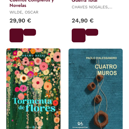
Guerra Total
Novelas
CHAVES NOGALES,
WILDE, OSCAR
MANUEL
29,90 €
24,90 €