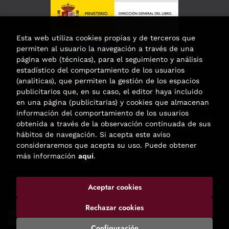
Esta web utiliza cookies propias y de terceros que
permiten al usuario la navegación a través de una
página web (técnicas), para el seguimiento y análisis
estadístico del comportamiento de los usuarios
(analíticas), que permiten la gestión de los espacios
publicitarios que, en su caso, el editor haya incluido
en una página (publicitarias) y cookies que almacenan
Esta actividad ha recibido una ayuda
información del comportamiento de los usuarios
para la modernización de las librerías de
obtenida a través de la observación continuada de sus
la Comunidad de Madrid
hábitos de navegación. Si acepta este aviso
correspondiente al año 2025.
consideraremos que acepta su uso. Puede obtener
más información
aquí
.
Aceptar cookies
2026 ©
Enclave de libros
. Todos los Derechos Reservados |
Trevenque Group
Rechazar cookies
Configuración