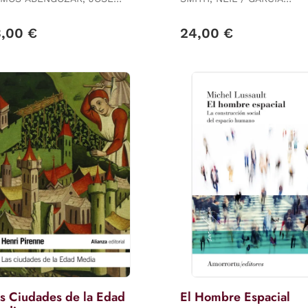
TONIO
HERRERA, LUZ MARINA /
SABATÉ BEL, FERNANDO
3,00 €
24,00 €
s Ciudades de la Edad
El Hombre Espacial