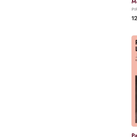
M
PI
1
Pa