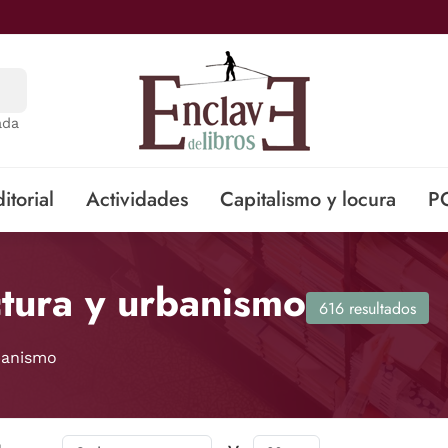
ada
itorial
Actividades
Capitalismo y locura
P
ctura y urbanismo
616 resultados
banismo