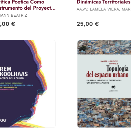
itica Poetica Como
Dinámicas Territoriales
strumento del Proyecto
AA.VV. LAMELA VIERA, MAR
quitectonico la
CARMEN
ANN BEATRIZ
7,00 €
25,00 €