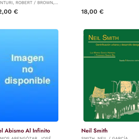
GARCIA GARCIA, SERGIO /
TURI, ROBERT / BROWN,
WACQUANT, LOIC /
ISE SCOTT / IZENOUR,
2,00 €
18,00 €
STRAVRIDES, STRAVROS /
EVEN
BONELLI, LAUR
l Abismo Al Infinito
Neil Smith
MOS ABENGÓZAR, JOSÉ
SMITH, NEIL / GARCÍA