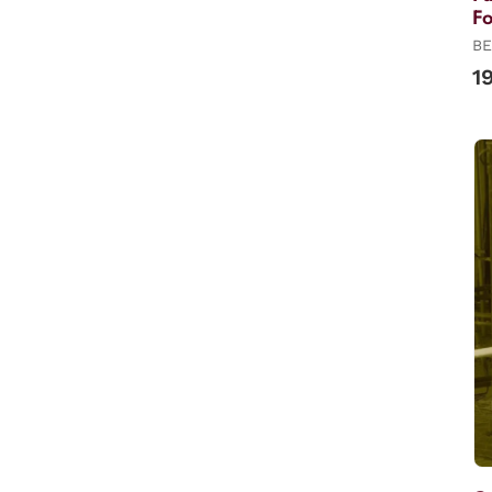
Fo
BE
1