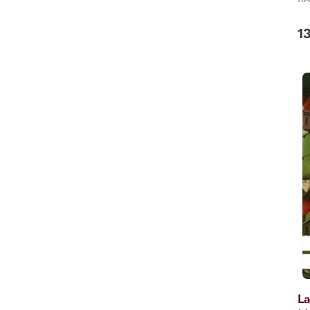
AN
1
La