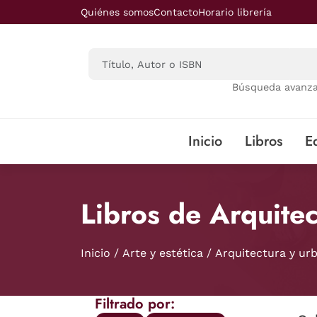
Saltar al contenido principal
Quiénes somos
Contacto
Horario librería
Búsqueda avanz
Inicio
Libros
Ed
Libros de Arquite
Inicio
Arte y estética
Arquitectura y ur
Filtrado por: