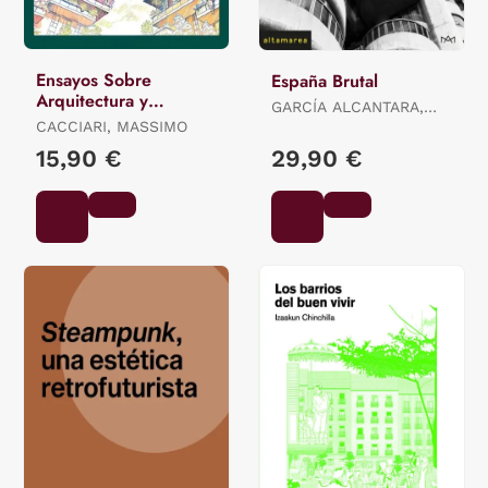
Ensayos Sobre
España Brutal
Arquitectura y
GARCÍA ALCANTARA,
Filosofía
CACCIARI, MASSIMO
ALEJANDRO
15,90 €
29,90 €