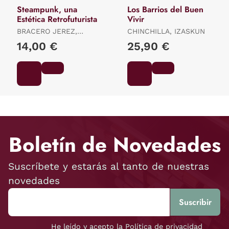
Steampunk, una
Los Barrios del Buen
Estética Retrofuturista
Vivir
BRACERO JEREZ,
CHINCHILLA, IZASKUN
FRANCISCO
14,00 €
25,90 €
Boletín de Novedades
Suscríbete y estarás al tanto de nuestras
novedades
He leído y acepto la Política de privacidad