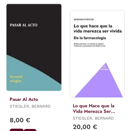
Pasar Al Acto
Lo que Hace que la
STIEGLER, BERNARD
Vida Merezca Ser
Vivida. De la
STIEGLER, BERNARD
8,00 €
Farmacología
20,00 €