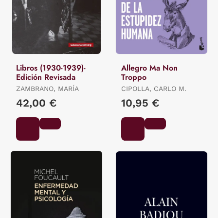
Libros (1930-1939)-
Allegro Ma Non
Edición Revisada
Troppo
ZAMBRANO, MARÍA
CIPOLLA, CARLO M.
42,00 €
10,95 €