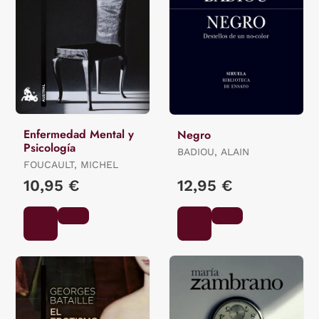
Enfermedad Mental y
Negro
Psicología
BADIOU, ALAIN
FOUCAULT, MICHEL
10,95 €
12,95 €