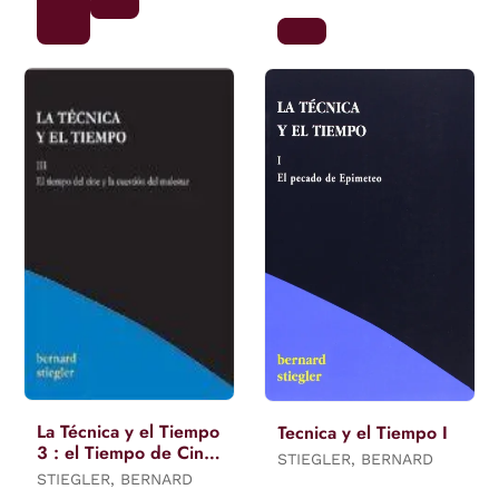
La Técnica y el Tiempo
Tecnica y el Tiempo I
3 : el Tiempo de Cine
STIEGLER, BERNARD
y la Cuestión del
STIEGLER, BERNARD
Malestar