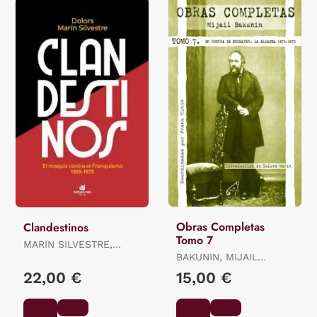
Obras Completas
Clandestinos
Tomo 7
MARIN SILVESTRE,
DOLORS
BAKUNIN, MIJAIL
ALEKSANDROVICH /
22,00 €
15,00 €
MINTZ, FRANK / MARIN
I SILVESTRE, DOLORS