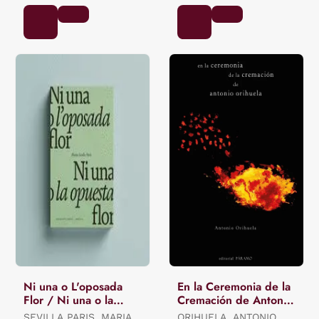
Ni una o L'oposada
En la Ceremonia de la
Flor / Ni una o la
Cremación de Antonio
Opuesta Flor.
Orihuela
SEVILLA PARIS, MARIA
ORIHUELA, ANTONIO