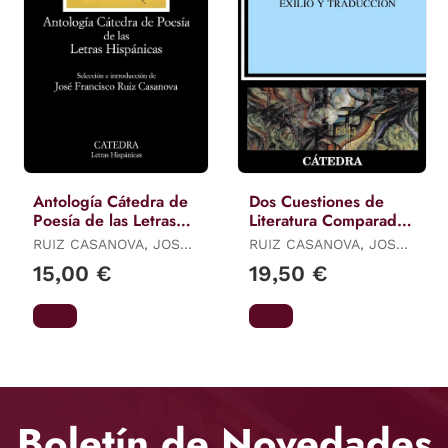
Antología Cátedra de
Dos Cuestiones de
Poesía de las Letras
Literatura Comparada:
Hispánicas
Traducción y Poesía.
RUIZ CASANOVA, JOSE
RUIZ CASANOVA, JOSÉ
Exilio y Traducción
FRANCISCO
FRANCISCO
15,00 €
19,50 €
Boletín de Novedades