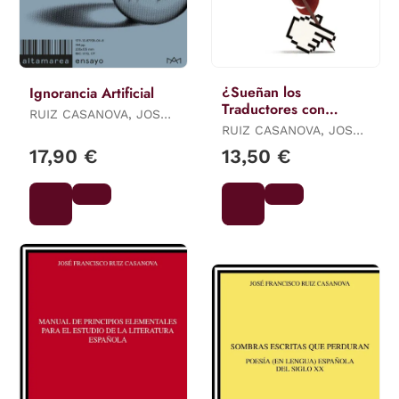
¿Sueñan los
Ignorancia Artificial
Traductores con
RUIZ CASANOVA, JOSE
Ovejas Eléctricas?
FRANCISCO
RUIZ CASANOVA, JOSÉ
FRANCISCO
17,90 €
13,50 €