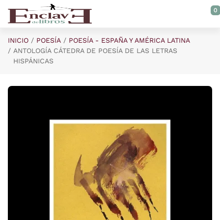
Saltar al contenido principal
0
INICIO
POESÍA
POESÍA - ESPAÑA Y AMÉRICA LATINA
ANTOLOGÍA CÁTEDRA DE POESÍA DE LAS LETRAS
HISPÁNICAS