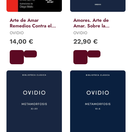
Arte de Amar
Amores. Arte de
Remedios Contra el
Amar. Sobre la
Amor...
Cosmética del Rostro
OVIDIO
OVIDIO
Femeníno. Remedios
14,00 €
22,90 €
Contra el