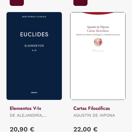
Elementos V-Ix
Cartas Filosóficas
DE ALEJANDRÍA,
AGUSTIN DE HIPONA
EUCLIDES
20,90 €
22,00 €