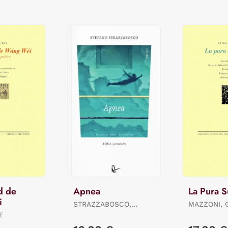
d de
Apnea
La Pura S
i
STRAZZABOSCO,
MAZZONI, 
STEFANO
E