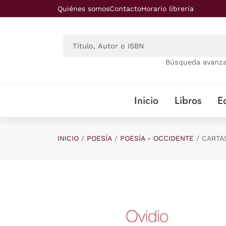
Saltar al contenido principal
Quiénes somos
Contacto
Horario librería
Búsqueda avanz
Inicio
Libros
Ed
INICIO
POESÍA
POESÍA - OCCIDENTE
CARTA