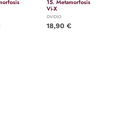
morfosis
15. Metamorfosis
Vi-X
OVIDIO
€
18,90 €