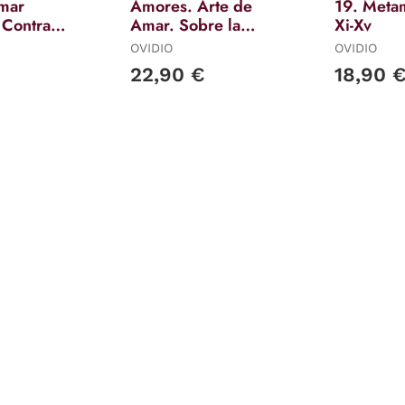
mar
Amores. Arte de
19. Meta
Contra el
Amar. Sobre la
Xi-Xv
Cosmética del
OVIDIO
OVIDIO
Rostro Femeníno.
22,90 €
18,90 
Remedios Contra el