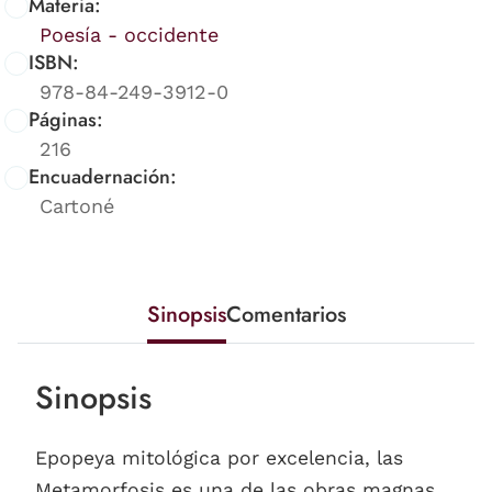
Materia:
Poesía - occidente
ISBN:
978-84-249-3912-0
Páginas:
216
Encuadernación:
Cartoné
Sinopsis
Comentarios
Sinopsis
Epopeya mitológica por excelencia, las
Metamorfosis es una de las obras magnas