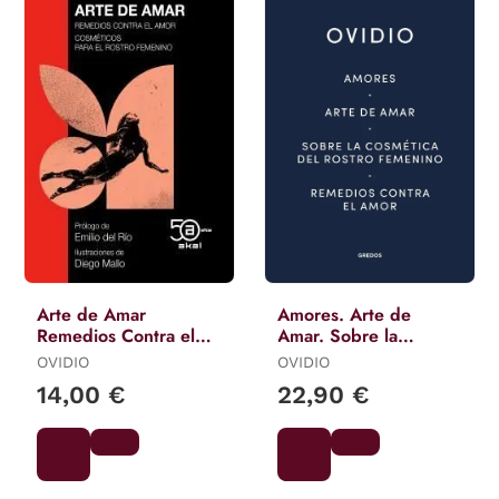
Arte de Amar
Amores. Arte de
Remedios Contra el
Amar. Sobre la
Amor...
Cosmética del Rostro
OVIDIO
OVIDIO
Femeníno. Remedios
14,00 €
22,90 €
Contra el