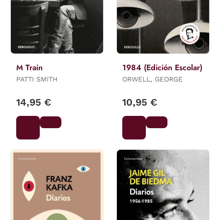
M Train
1984 (Edición Escolar)
PATTI SMITH
ORWELL, GEORGE
14,95 €
10,95 €