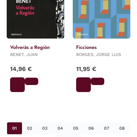
Volverás a Región
Ficciones
BENET, JUAN
BORGES, JORGE LUIS
14,96 €
11,95 €
01
02
03
04
05
06
07
08