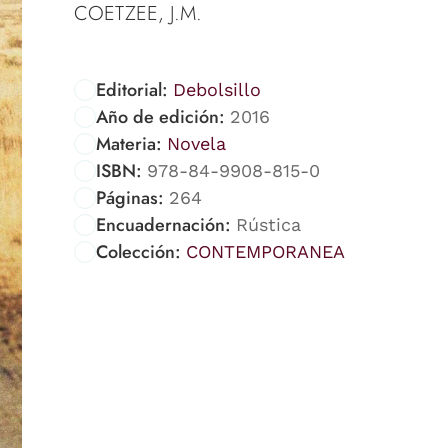
COETZEE, J.M.
Editorial:
Debolsillo
Año de edición:
2016
Materia:
Novela
ISBN:
978-84-9908-815-0
Páginas:
264
Encuadernación:
Rústica
Colección:
CONTEMPORANEA