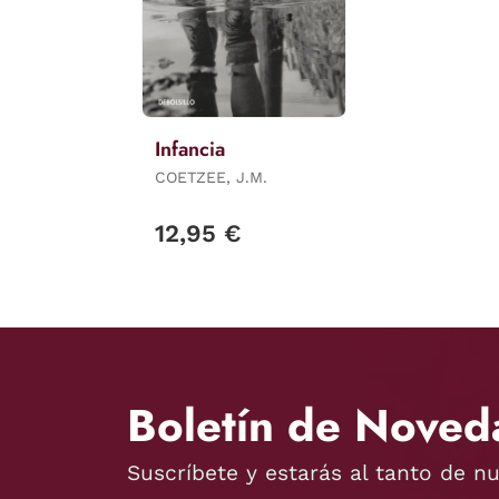
Infancia
COETZEE, J.M.
12,95 €
Boletín de Noved
Suscríbete y estarás al tanto de n