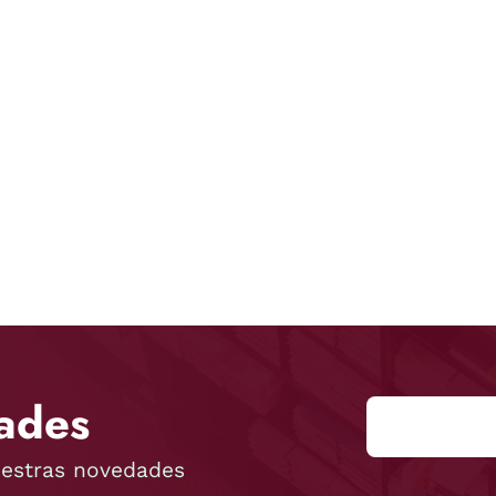
ades
uestras novedades