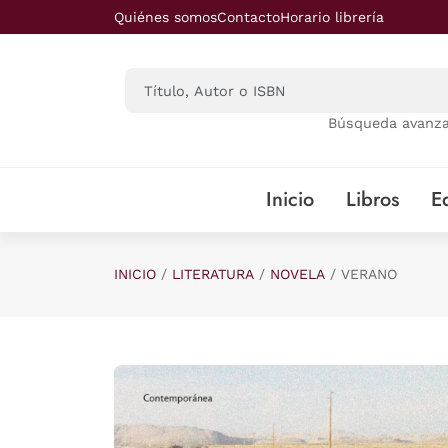
Saltar al contenido principal
Quiénes somos
Contacto
Horario librería
Búsqueda avanz
Inicio
Libros
Ed
INICIO
LITERATURA
NOVELA
VERANO