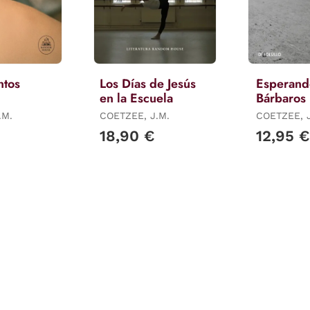
ntos
Los Días de Jesús
Esperando
en la Escuela
Bárbaros
.M.
COETZEE, J.M.
COETZEE, J
18,90 €
12,95 €