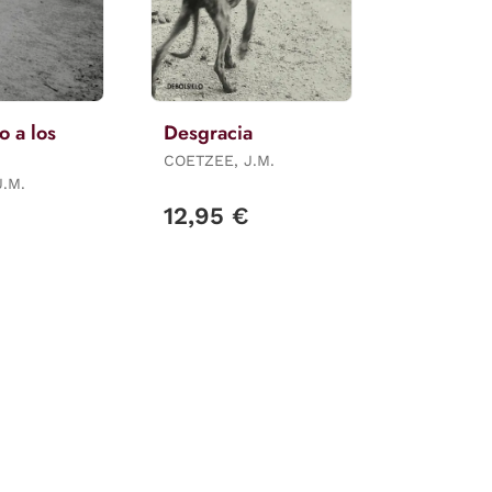
 a los
Desgracia
COETZEE, J.M.
.M.
12,95 €