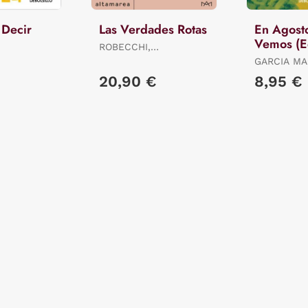
 Decir
Las Verdades Rotas
En Agost
Vemos (E
ROBECCHI,
Limitada)
ALESSANDRO
GARCIA MA
GABRIEL
20,90 €
8,95 €