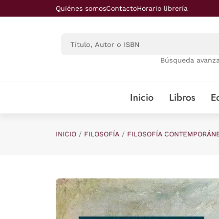
Saltar al contenido principal
Quiénes somos
Contacto
Horario librería
Búsqueda avanz
Inicio
Libros
Ed
INICIO
FILOSOFÍA
FILOSOFÍA CONTEMPORÁN