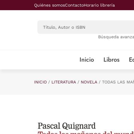
Saltar al contenido principal
Quiénes somos
Contacto
Horario librería
Búsqueda avanz
Inicio
Libros
Ed
INICIO
LITERATURA
NOVELA
TODAS LAS MA