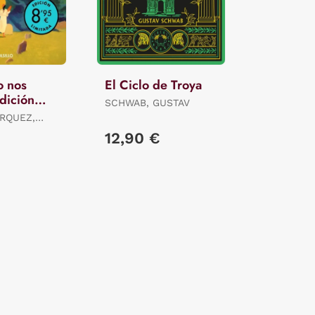
o nos
El Ciclo de Troya
dición
SCHWAB, GUSTAV
RQUEZ,
12,90 €