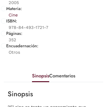
2005
Materia:
Cine
ISBN:
978-84-493-1721-7
Páginas:
352
Encuadernación:
Otros
Sinopsis
Comentarios
Sinopsis
?El cine es tanto un pensamiento que