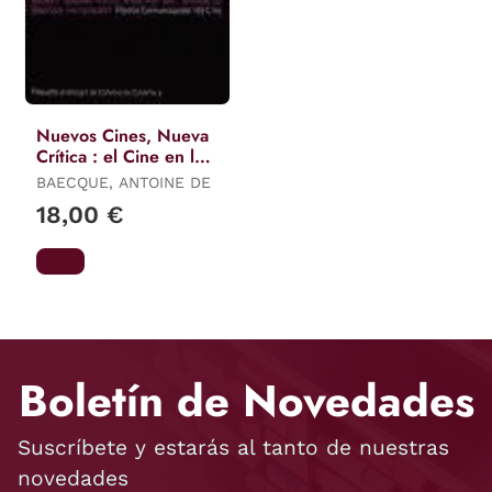
Nuevos Cines, Nueva
Crítica : el Cine en la
Era de la
BAECQUE, ANTOINE DE
Globalización
18,00 €
Boletín de Novedades
Suscríbete y estarás al tanto de nuestras
novedades