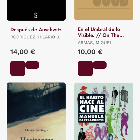
En el Umbral de lo
Después de Auschwitz
Visible. // On The
RODRÍGUEZ, HILARIO J.
Threshold Of The
ARMAS, MIGUEL
Visible
14,00 €
10,00 €