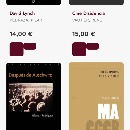
David Lynch
Cine Disidencia
PEDRAZA, PILAR
VAUTIER, RENÉ
14,00 €
15,00 €