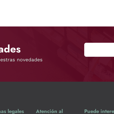
ades
uestras novedades
as legales
Atención al
Puede intere