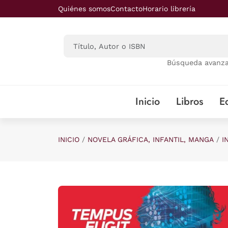
Saltar al contenido principal
Quiénes somos
Contacto
Horario librería
Búsqueda avanz
Inicio
Libros
Ed
INICIO
NOVELA GRÁFICA, INFANTIL, MANGA
I