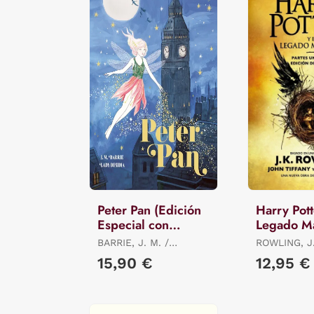
Peter Pan (Edición
Harry Pott
Especial con
Legado Ma
Cantos Tintados)
(Harry Pot
BARRIE, J. M. /
ROWLING, J
DESIDIA, LADY
15,90 €
12,95 €