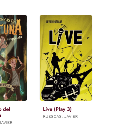
o del
Live (Play 3)
a
RUESCAS, JAVIER
JAVIER