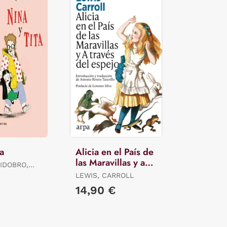
ta
Alicia en el País de
las Maravillas y a
IDOBRO,
Través del Espejo
LEWIS, CARROLL
€
14,90 €