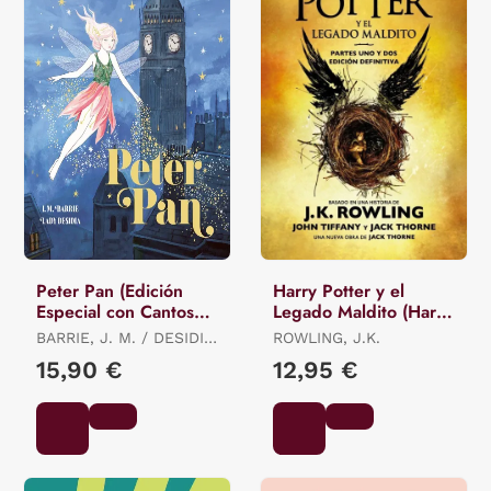
Peter Pan (Edición
Harry Potter y el
Especial con Cantos
Legado Maldito (Harry
Tintados)
Potter 8)
BARRIE, J. M. / DESIDIA,
ROWLING, J.K.
LADY
15,90 €
12,95 €