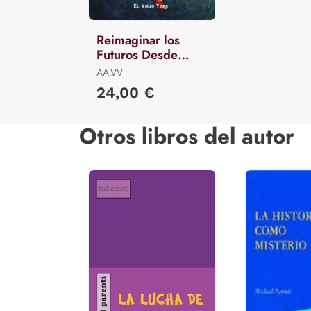
Reimaginar los
Futuros Desde
América Latina
AA.VV
24,00 €
Otros libros del autor