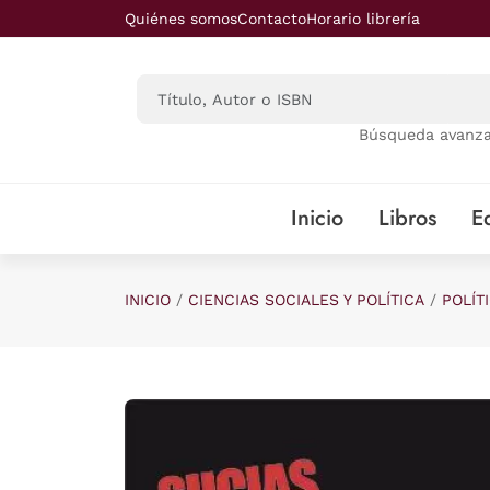
Saltar al contenido principal
Quiénes somos
Contacto
Horario librería
Búsqueda avanz
Inicio
Libros
Ed
INICIO
CIENCIAS SOCIALES Y POLÍTICA
POLÍT