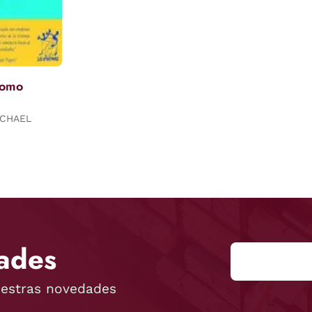
Como
ICHAEL
ades
uestras novedades