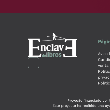
Págin
Aviso 
Condi
venta
Políti
privac
Políti
Proyecto financiado por l
Este proyecto ha recibido una ayu