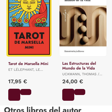
Las Estructuras del
Tarot de Marsella Mini
Mundo de la Vida
ET LÉLEPHANT, LE
LOTUS / ET LÉLEPHANT,
UCKMANN, THOMAS /
LE LOTUS / ET
SCHUTZ ALFRED E
17,95 €
24,00 €
LÉLEPHANT, LE LOTUS
Otros libros del autor