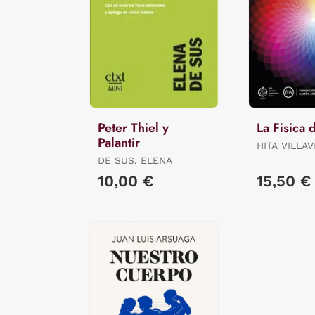
Peter Thiel y
La Fisica 
Palantir
HITA VILLA
ENRIQUE F. / JIMÉNEZ
DE SUS, ELENA
DEL BARCO
10,00 €
15,50 €
LUIS MI