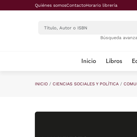
Saltar al contenido principal
Quiénes somos
Contacto
Horario librería
Búsqueda avanz
Inicio
Libros
Ed
INICIO
CIENCIAS SOCIALES Y POLÍTICA
COMUN