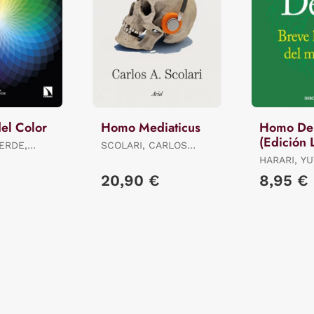
del Color
Homo Mediaticus
Homo De
(Edición 
VERDE,
SCOLARI, CARLOS
Verano)
ALBERTO
HARARI, Y
 JALDO,
20,90 €
8,95 €