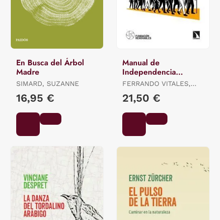
En Busca del Árbol
Manual de
Madre
Independencia
Energética
SIMARD, SUZANNE
FERRANDO VITALES,
FERNANDO / MORALES
16,95 €
21,50 €
LÓPEZ, ISMAEL