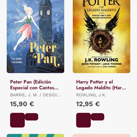
Peter Pan (Edición
Harry Potter y el
Especial con Cantos
Legado Maldito (Harry
Tintados)
Potter 8)
BARRIE, J. M. / DESIDIA,
ROWLING, J.K.
LADY
15,90 €
12,95 €