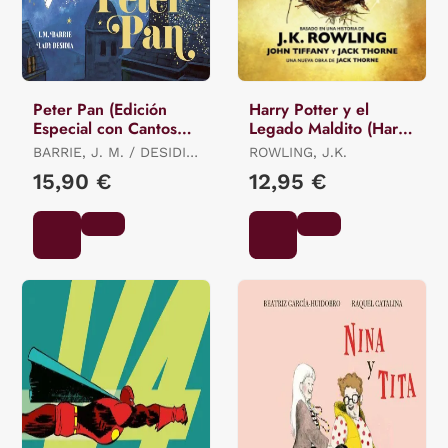
Peter Pan (Edición
Harry Potter y el
Especial con Cantos
Legado Maldito (Harry
Tintados)
Potter 8)
BARRIE, J. M. / DESIDIA,
ROWLING, J.K.
LADY
15,90 €
12,95 €