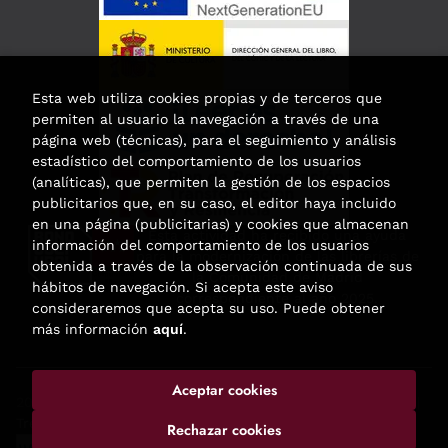
Esta web utiliza cookies propias y de terceros que
permiten al usuario la navegación a través de una
página web (técnicas), para el seguimiento y análisis
estadístico del comportamiento de los usuarios
(analíticas), que permiten la gestión de los espacios
publicitarios que, en su caso, el editor haya incluido
en una página (publicitarias) y cookies que almacenan
Esta actividad ha recibido una ayuda
información del comportamiento de los usuarios
para la modernización de las librerías de
obtenida a través de la observación continuada de sus
la Comunidad de Madrid
hábitos de navegación. Si acepta este aviso
correspondiente al año 2025.
consideraremos que acepta su uso. Puede obtener
más información
aquí
.
Aceptar cookies
2026 ©
Enclave de libros
. Todos los Derechos Reservados |
Trevenque Group
Rechazar cookies