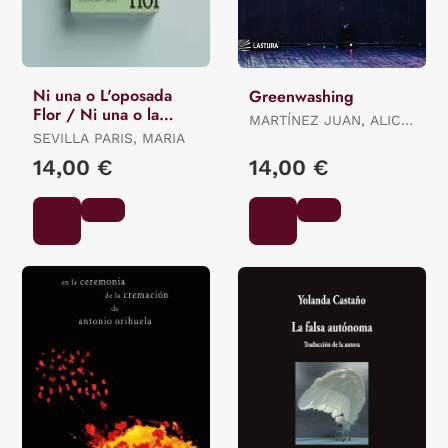
Ni una o L'oposada
Greenwashing
Flor / Ni una o la
MARTÍNEZ JUAN, ALICIA
Opuesta Flor.
SEVILLA PARIS, MARIA
ES.
14,00 €
14,00 €