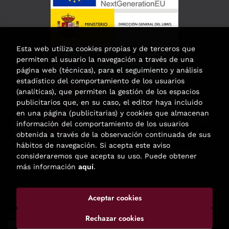
Esta web utiliza cookies propias y de terceros que
permiten al usuario la navegación a través de una
página web (técnicas), para el seguimiento y análisis
estadístico del comportamiento de los usuarios
(analíticas), que permiten la gestión de los espacios
publicitarios que, en su caso, el editor haya incluido
en una página (publicitarias) y cookies que almacenan
Esta actividad ha recibido una ayuda
información del comportamiento de los usuarios
para la modernización de las librerías de
obtenida a través de la observación continuada de sus
la Comunidad de Madrid
hábitos de navegación. Si acepta este aviso
correspondiente al año 2025.
consideraremos que acepta su uso. Puede obtener
más información
aquí
.
Aceptar cookies
2026 ©
Enclave de libros
. Todos los Derechos Reservados |
Trevenque Group
Rechazar cookies