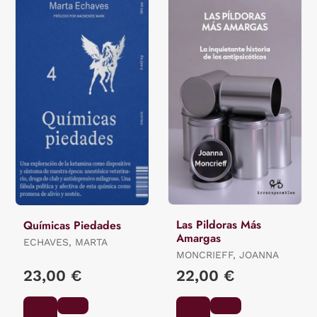
Las Pildoras Más
Químicas Piedades
Amargas
ECHAVES, MARTA
MONCRIEFF, JOANNA
23,00 €
22,00 €