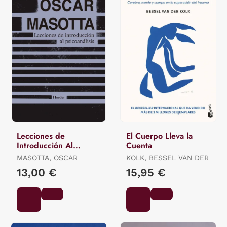
Lecciones de
El Cuerpo Lleva la
Introducción Al
Cuenta
Psicoanálisis
MASOTTA, OSCAR
KOLK, BESSEL VAN DER
13,00 €
15,95 €