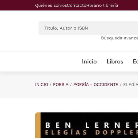
Saltar al contenido principal
Quiénes somos
Contacto
Horario librería
Búsqueda avanz
Inicio
Libros
Ed
INICIO
POESÍA
POESÍA - OCCIDENTE
ELEGÍ