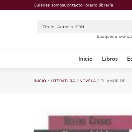
Saltar al contenido principal
Quiénes somos
Contacto
Horario librería
Búsqueda avanz
Inicio
Libros
Ed
INICIO
LITERATURA
NOVELA
EL AMOR DEL 