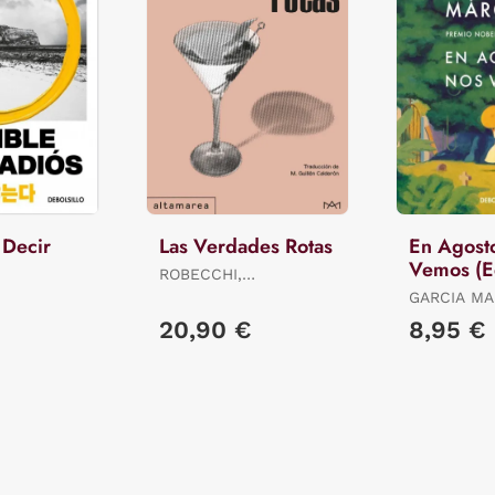
 Decir
Las Verdades Rotas
En Agost
Vemos (E
ROBECCHI,
Limitada)
ALESSANDRO
GARCIA MA
GABRIEL
20,90 €
8,95 €