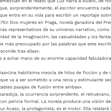
remezclan en el relato que Luz narra a Álvaro, de f
 que, sorprendentemente, el escritor encuentra cad
 que entra en su vida para escribir un reportaje sobr
os?En Dos mujeres en Praga, novela ganadora del Pr
ás representativos de su universo narrativo, como l
alidad de la imaginación, las casualidades y los fa
adie más preocupado por las palabras que este escri
sconde tras ellas».
ve a echar mano de su enorme capacidad fabuladora 
as«Una habilísima mezcla de hilos de ficción y de re
 que va a ser sometido a una recia y estimulante s
itables pasajes de fusión entre ambas».
a paradoja, la ocurrencia sorprendente, el retruécano
 con pericia formal. La novela produce una visión d
Luz Acaso, la protagonista, es el motor. Ella relata