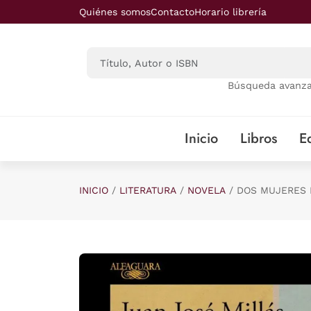
Saltar al contenido principal
Quiénes somos
Contacto
Horario librería
Búsqueda avanz
Inicio
Libros
Ed
INICIO
LITERATURA
NOVELA
DOS MUJERES 