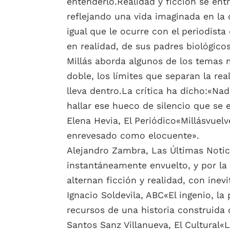
entenderlo.Realidad y ficción se ent
reflejando una vida imaginada en la
igual que le ocurre con el periodista
en realidad, de sus padres biológic
Millás aborda algunos de los temas m
doble, los límites que separan la re
lleva dentro.La crítica ha dicho:«N
hallar ese hueco de silencio que se e
Elena Hevia, El Periódico«Millásvuel
enrevesado como elocuente».
Alejandro Zambra, Las Últimas Notici
instantáneamente envuelto, y por la
alternan ficción y realidad, con inev
Ignacio Soldevila, ABC«El ingenio, l
recursos de una historia construida
Santos Sanz Villanueva, El Cultural«