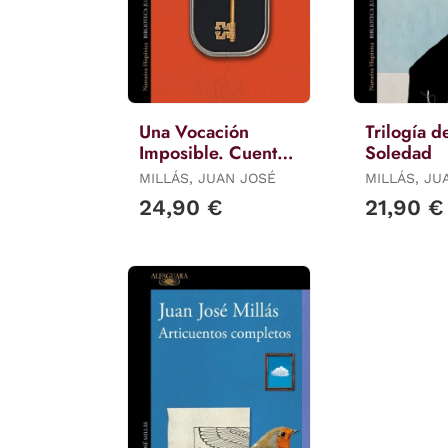
Una Vocación
Trilogía d
Imposible. Cuentos
Soledad
Completos
MILLÁS, JUAN JOSÉ
MILLÁS, JU
24,90 €
21,90 €