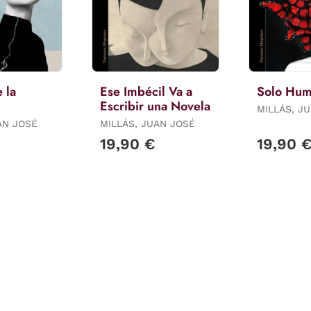
e la
Ese Imbécil Va a
Solo Hu
Escribir una Novela
MILLÁS, J
AN JOSÉ
MILLÁS, JUAN JOSÉ
19,90 €
19,90 