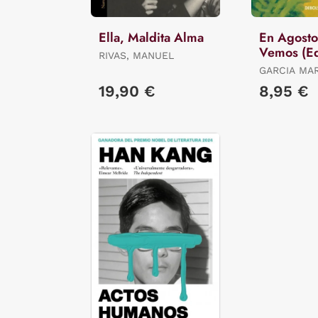
Ella, Maldita Alma
En Agosto
Vemos (Ed
RIVAS, MANUEL
Limitada)
GARCIA MA
GABRIEL
19,90 €
8,95 €