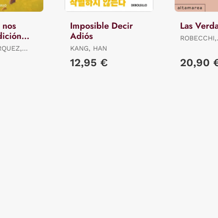
 nos
Imposible Decir
Las Verd
ición
Adiós
ROBECCHI,
ALESSAND
RQUEZ,
KANG, HAN
12,95 €
20,90 