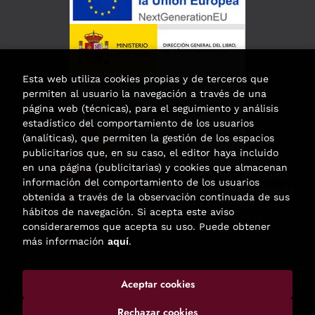
Esta web utiliza cookies propias y de terceros que
permiten al usuario la navegación a través de una
página web (técnicas), para el seguimiento y análisis
estadístico del comportamiento de los usuarios
(analíticas), que permiten la gestión de los espacios
publicitarios que, en su caso, el editor haya incluido
en una página (publicitarias) y cookies que almacenan
Esta actividad ha recibido una ayuda
información del comportamiento de los usuarios
para la modernización de las librerías de
obtenida a través de la observación continuada de sus
la Comunidad de Madrid
hábitos de navegación. Si acepta este aviso
correspondiente al año 2025.
consideraremos que acepta su uso. Puede obtener
más información
aquí
.
Aceptar cookies
2026 ©
Enclave de libros
. Todos los Derechos Reservados |
Trevenque Group
Rechazar cookies