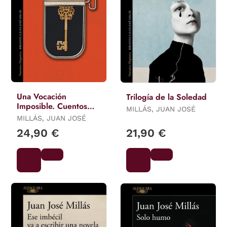
Una Vocación
Trilogía de la Soledad
Imposible. Cuentos
MILLÁS, JUAN JOSÉ
Completos
MILLÁS, JUAN JOSÉ
24,90 €
21,90 €