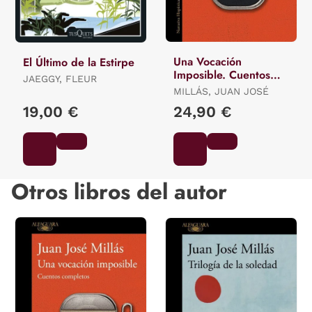
Una Vocación
El Último de la Estirpe
Imposible. Cuentos
JAEGGY, FLEUR
Completos
MILLÁS, JUAN JOSÉ
19,00 €
24,90 €
Otros libros del autor