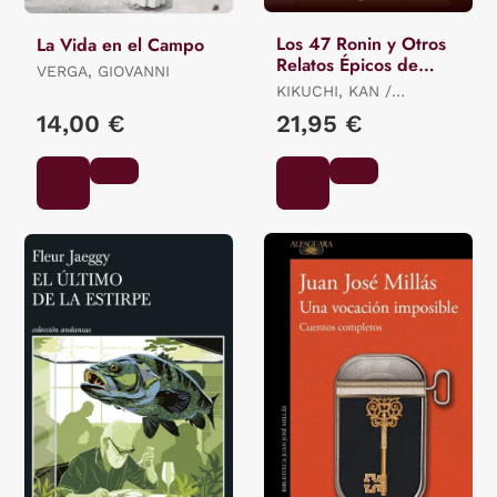
Los 47 Ronin y Otros
La Vida en el Campo
Relatos Épicos de
VERGA, GIOVANNI
Samuráis
KIKUCHI, KAN /
MIYAMORI, ASATARO /
14,00 €
21,95 €
OZAKI, YEI THEODORA /
MITFORD, A.B.