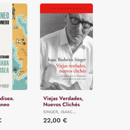
Odisea.
Viejas Verdades,
áneo
Nuevos Clichés
SINGER, ISAAC
BASHEVIS
€
22,00 €