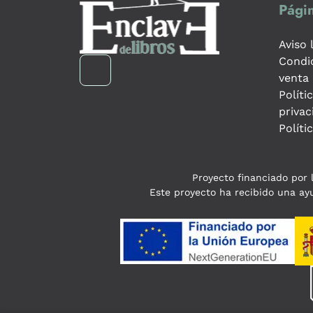
Págin
Aviso 
Condi
venta
Políti
privac
Políti
Proyecto financiado por l
Este proyecto ha recibido una ayu