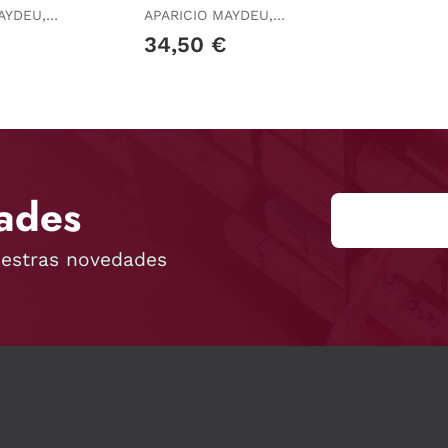
AYDEU,
APARICIO MAYDEU,
JAVIER
34,50 €
ades
uestras novedades