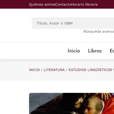
Saltar al contenido principal
Quiénes somos
Contacto
Horario librería
Búsqueda avanz
Inicio
Libros
Ed
INICIO
LITERATURA
ESTUDIOS LINGÜÍSTICOS 