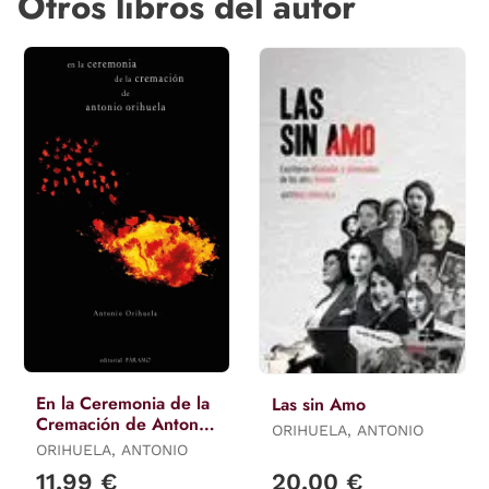
Otros libros del autor
En la Ceremonia de la
Las sin Amo
Cremación de Antonio
ORIHUELA, ANTONIO
Orihuela
ORIHUELA, ANTONIO
11,99 €
20,00 €