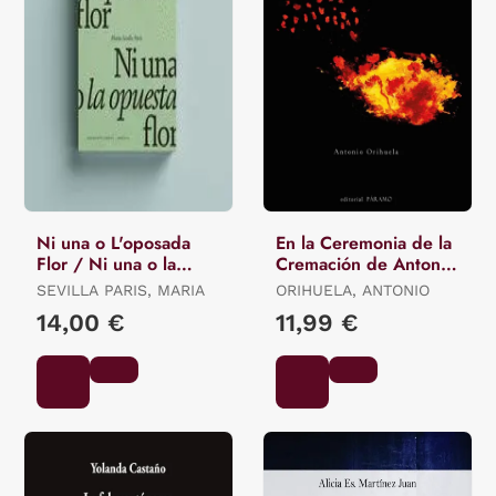
Ni una o L'oposada
En la Ceremonia de la
Flor / Ni una o la
Cremación de Antonio
Opuesta Flor.
Orihuela
SEVILLA PARIS, MARIA
ORIHUELA, ANTONIO
14,00 €
11,99 €