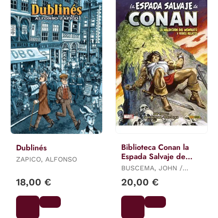
Biblioteca Conan la
Dublinés
Espada Salvaje de
ZAPICO, ALFONSO
Conan 10
BUSCEMA, JOHN /
THOMAS, ROY / COLAN,
18,00 €
20,00 €
GENE