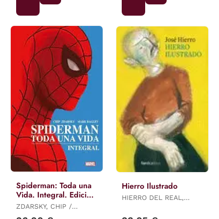
Spiderman: Toda una
Hierro Ilustrado
Vida. Integral. Edición
HIERRO DEL REAL,
de Lujo
ZDARSKY, CHIP /
JOSÉ
BAGLEY, MARK