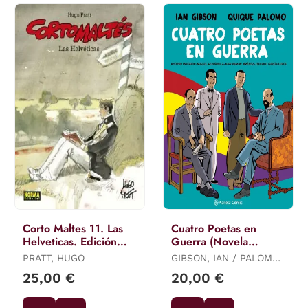
Corto Maltes 11. Las
Cuatro Poetas en
Helveticas. Edición
Guerra (Novela
Color
Gráfica)
PRATT, HUGO
GIBSON, IAN / PALOMO,
QUIQUE
25,00 €
20,00 €