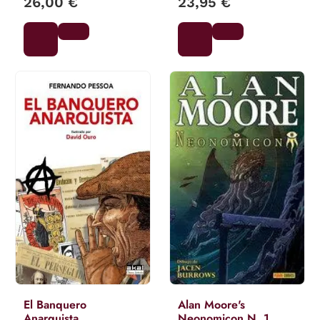
26,00 €
23,95 €
El Banquero
Alan Moore's
Anarquista
Neonomicon N. 1