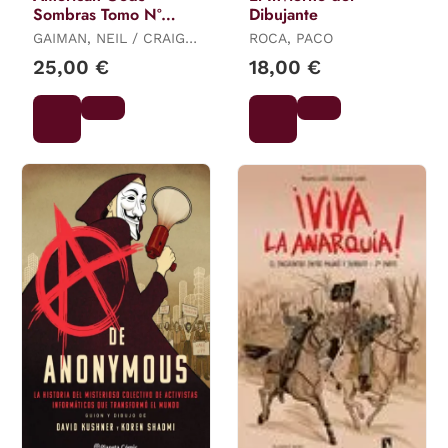
Sombras Tomo Nº
Dibujante
03/03
GAIMAN, NEIL / CRAIG
ROCA, PACO
RUSSELL, PHILIP /
25,00 €
18,00 €
HAMPTON, SCOTT