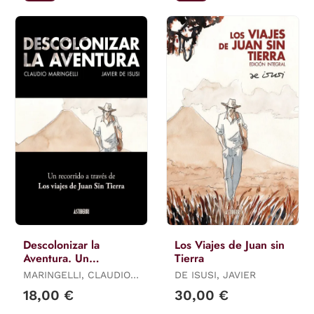
Descolonizar la
Los Viajes de Juan sin
Aventura. Un
Tierra
Recorrido a Través de
MARINGELLI, CLAUDIO /
DE ISUSI, JAVIER
los Viajes de Juan sin
DE ISUSI, JAVIER
18,00 €
30,00 €
Tierra