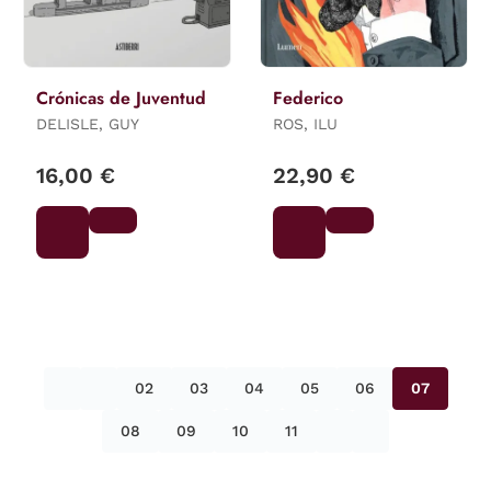
Crónicas de Juventud
Federico
DELISLE, GUY
ROS, ILU
16,00 €
22,90 €
02
03
04
05
06
07
08
09
10
11