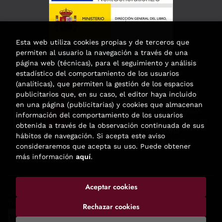
Esta web utiliza cookies propias y de terceros que
permiten al usuario la navegación a través de una
página web (técnicas), para el seguimiento y análisis
estadístico del comportamiento de los usuarios
(analíticas), que permiten la gestión de los espacios
publicitarios que, en su caso, el editor haya incluido
en una página (publicitarias) y cookies que almacenan
Esta actividad ha recibido una ayuda
información del comportamiento de los usuarios
para la modernización de las librerías de
obtenida a través de la observación continuada de sus
la Comunidad de Madrid
hábitos de navegación. Si acepta este aviso
correspondiente al año 2025.
consideraremos que acepta su uso. Puede obtener
más información
aquí
.
Aceptar cookies
2026 ©
Enclave de libros
. Todos los Derechos Reservados |
Trevenque Group
Rechazar cookies