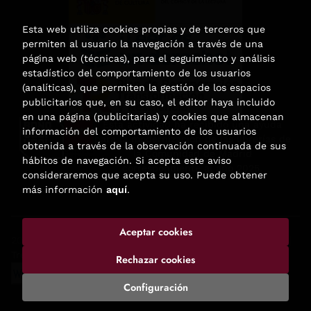
Esta web utiliza cookies propias y de terceros que
permiten al usuario la navegación a través de una
página web (técnicas), para el seguimiento y análisis
estadístico del comportamiento de los usuarios
(analíticas), que permiten la gestión de los espacios
publicitarios que, en su caso, el editor haya incluido
en una página (publicitarias) y cookies que almacenan
Esta actividad ha recibido una ayuda
información del comportamiento de los usuarios
para la modernización de las librerías de
obtenida a través de la observación continuada de sus
la Comunidad de Madrid
hábitos de navegación. Si acepta este aviso
correspondiente al año 2025.
consideraremos que acepta su uso. Puede obtener
más información
aquí
.
Aceptar cookies
2026 ©
Enclave de libros
. Todos los Derechos Reservados |
Trevenque Group
Rechazar cookies
Configuración