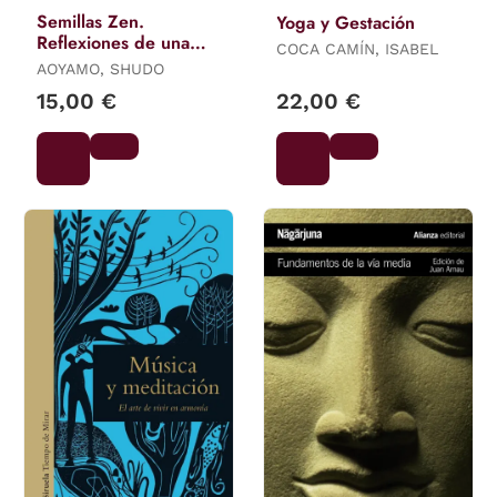
Semillas Zen.
Yoga y Gestación
Reflexiones de una
COCA CAMÍN, ISABEL
Monja Zen
AOYAMO, SHUDO
15,00 €
22,00 €