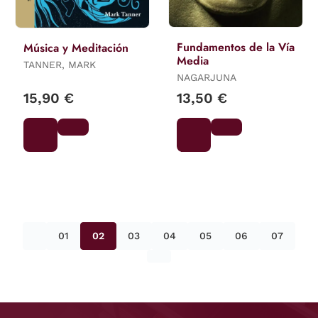
Fundamentos de la Vía
Música y Meditación
Media
TANNER, MARK
NAGARJUNA
15,90 €
13,50 €
01
02
03
04
05
06
07