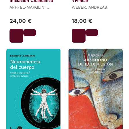
Iniciación Chamánica
Vivificar
APFFEL-MARGLIN,
WEBER, ANDREAS
FRÉDÉRIQUE / CHUNG
GONZALES, RANDY
24,00 €
18,00 €