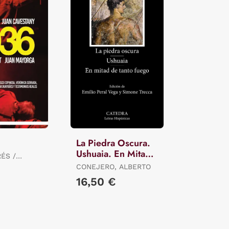
La Piedra Oscura.
Ushuaia. En Mitad
ÉS /
de Tanto Fuego
LBERT /
CONEJERO, ALBERTO
 JUAN /
€
16,50 €