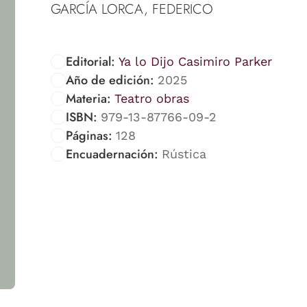
GARCÍA LORCA, FEDERICO
Editorial:
Ya lo Dijo Casimiro Parker
Año de edición:
2025
Materia:
Teatro obras
ISBN:
979-13-87766-09-2
Páginas:
128
Encuadernación:
Rústica