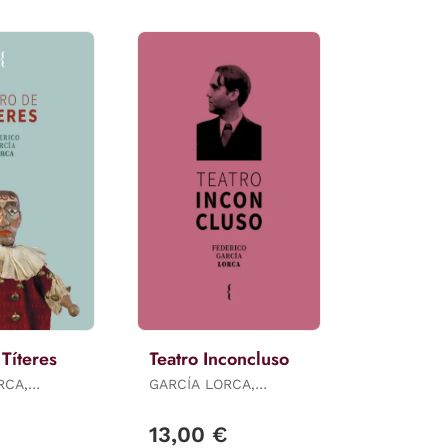
 Títeres
Teatro Inconcluso
RCA,
GARCÍA LORCA,
FEDERICO
€
13,00 €