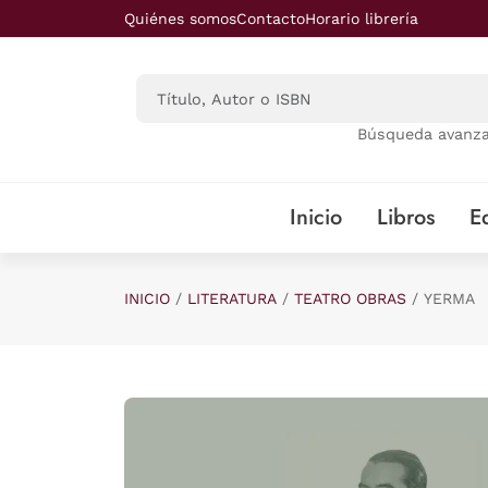
Saltar al contenido principal
Quiénes somos
Contacto
Horario librería
Búsqueda avanz
Inicio
Libros
Ed
INICIO
LITERATURA
TEATRO OBRAS
YERMA