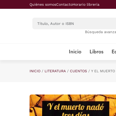
Saltar al contenido principal
Quiénes somos
Contacto
Horario librería
Búsqueda avanz
Inicio
Libros
Ed
INICIO
LITERATURA
CUENTOS
Y EL MUERTO