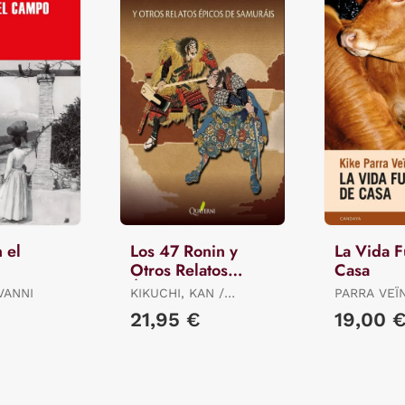
 el
Los 47 Ronin y
La Vida F
Otros Relatos
Casa
Épicos de Samuráis
VANNI
KIKUCHI, KAN /
PARRA VEÏN
MIYAMORI, ASATARO /
21,95 €
19,00 
OZAKI, YEI THEODORA
/ MITFORD, A.B.