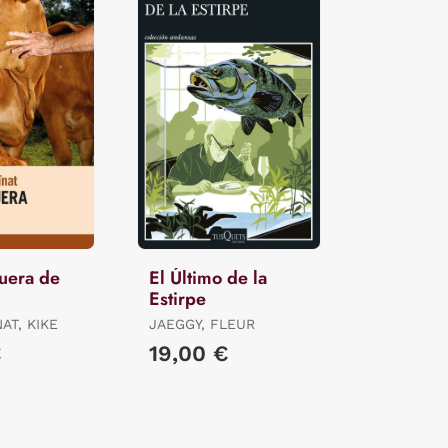
uera de
El Último de la
Estirpe
AT, KIKE
JAEGGY, FLEUR
€
19,00 €