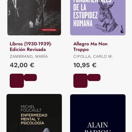
Libros (1930-1939)-
Allegro Ma Non
Edición Revisada
Troppo
ZAMBRANO, MARÍA
CIPOLLA, CARLO M.
42,00 €
10,95 €