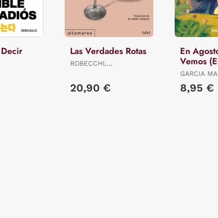
 Decir
Las Verdades Rotas
En Agost
Vemos (E
ROBECCHI,
Limitada)
ALESSANDRO
GARCIA MA
GABRIEL
20,90 €
8,95 €