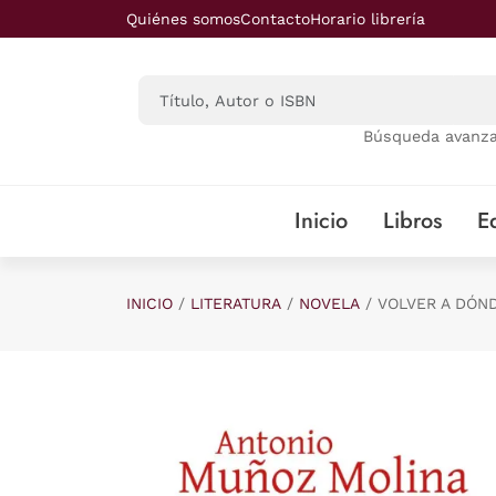
Saltar al contenido principal
Quiénes somos
Contacto
Horario librería
Búsqueda avanz
Inicio
Libros
Ed
INICIO
LITERATURA
NOVELA
VOLVER A DÓN