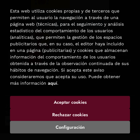
Esta web utiliza cookies propias y de terceros que
permiten al usuario la navegación a través de una
página web (técnicas), para el seguimiento y análisis
estadístico del comportamiento de los usuarios
(analíticas), que permiten la gestión de los espacios
publicitarios que, en su caso, el editor haya incluido
en una página (publicitarias) y cookies que almacenan
Esta actividad ha recibido una ayuda
información del comportamiento de los usuarios
para la modernización de las librerías de
obtenida a través de la observación continuada de sus
la Comunidad de Madrid
hábitos de navegación. Si acepta este aviso
correspondiente al año 2025.
consideraremos que acepta su uso. Puede obtener
más información
aquí
.
Aceptar cookies
2026 ©
Enclave de libros
. Todos los Derechos Reservados |
Trevenque Group
Rechazar cookies
Configuración