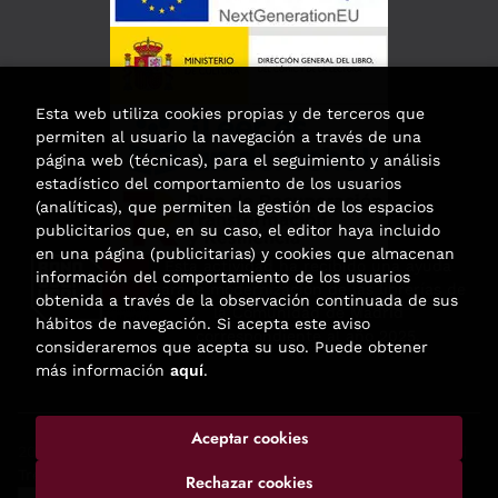
Esta web utiliza cookies propias y de terceros que
permiten al usuario la navegación a través de una
página web (técnicas), para el seguimiento y análisis
estadístico del comportamiento de los usuarios
(analíticas), que permiten la gestión de los espacios
publicitarios que, en su caso, el editor haya incluido
en una página (publicitarias) y cookies que almacenan
Esta actividad ha recibido una ayuda
información del comportamiento de los usuarios
para la modernización de las librerías de
obtenida a través de la observación continuada de sus
la Comunidad de Madrid
hábitos de navegación. Si acepta este aviso
correspondiente al año 2025.
consideraremos que acepta su uso. Puede obtener
más información
aquí
.
Aceptar cookies
2026 ©
Enclave de libros
. Todos los Derechos Reservados |
Trevenque Group
Rechazar cookies