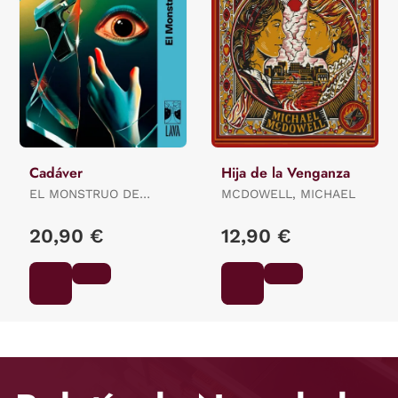
Cadáver
Hija de la Venganza
EL MONSTRUO DE
MCDOWELL, MICHAEL
NUEVE CABEZAS:
BARRIENTOS,
20,90 €
12,90 €
MAXIMILIANO /
GROSSMAN, LUCILA /
ANCIRA, LOLA / RIVERO,
GIOVANNA / BARRAGÁN,
LUIS CARLOS / REYES,
KAREN