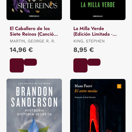
El Caballero de los
La Milla Verde
Siete Reinos (Canción
(Edición Limitada ·
de Hielo y Fuego)
Verano)
MARTIN, GEORGE R. R.
KING, STEPHEN
14,96 €
8,95 €