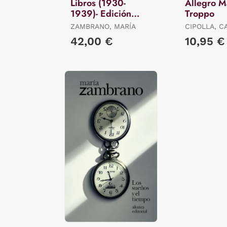
Libros (1930-
Allegro 
1939)- Edición
Troppo
Revisada
ZAMBRANO, MARÍA
CIPOLLA, C
42,00 €
10,95 €