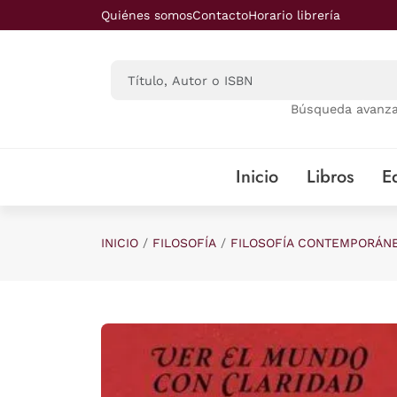
Saltar al contenido principal
Quiénes somos
Contacto
Horario librería
Búsqueda avanz
Inicio
Libros
Ed
INICIO
FILOSOFÍA
FILOSOFÍA CONTEMPORÁN