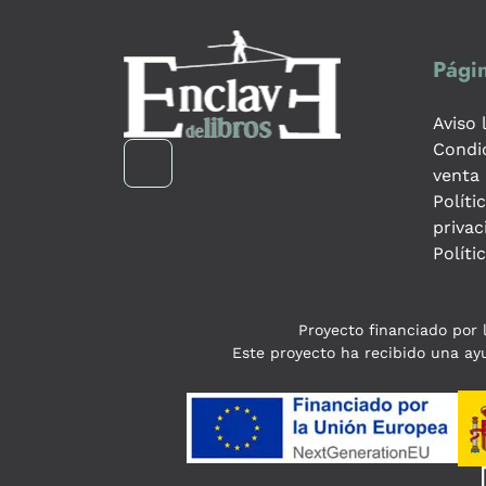
Págin
Aviso 
Condi
venta
Políti
privac
Políti
Proyecto financiado por l
Este proyecto ha recibido una ayu