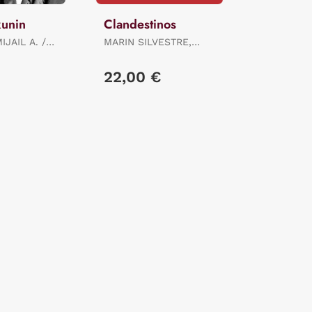
kunin
Clandestinos
JAIL A. /
MARIN SILVESTRE,
I
DOLORS
€
22,00 €