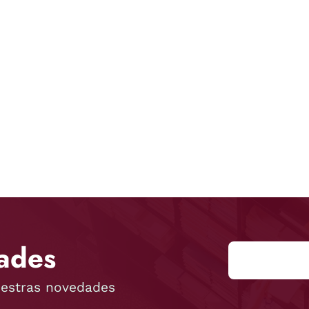
ades
uestras novedades