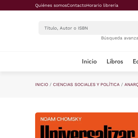
Saltar al contenido principal
Quiénes somos
Contacto
Horario librería
Búsqueda avanz
Inicio
Libros
Ed
INICIO
CIENCIAS SOCIALES Y POLÍTICA
ANAR