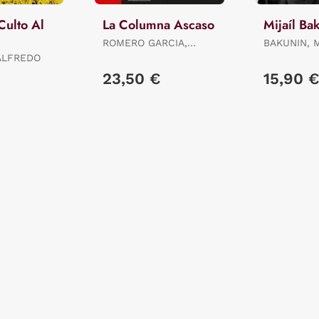
Culto Al
La Columna Ascaso
Mijaíl Ba
ROMERO GARCIA,
BAKUNIN, MI
ELADI
MAIZ, JORD
ALFREDO
€
23,50 €
15,90 