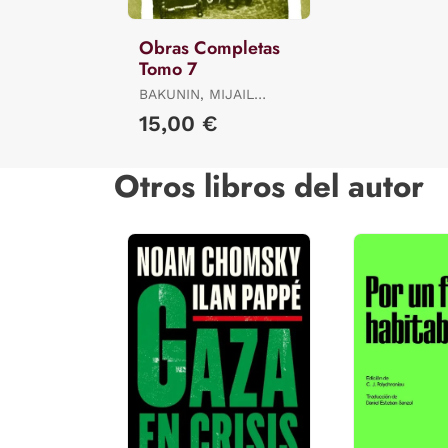
Obras Completas
Tomo 7
BAKUNIN, MIJAIL
ALEKSANDROVICH /
15,00 €
MINTZ, FRANK / MARIN
I SILVESTRE, DOLORS
Otros libros del autor