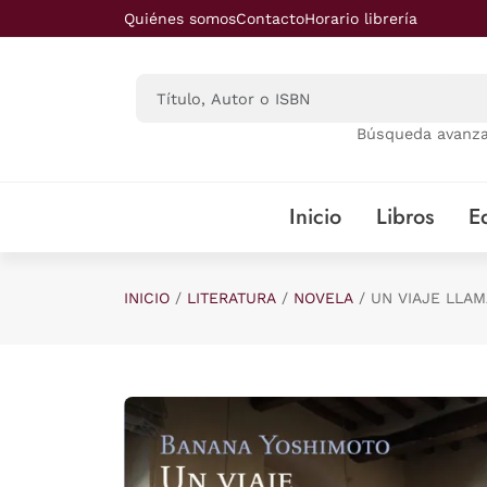
Saltar al contenido principal
Quiénes somos
Contacto
Horario librería
Búsqueda avanz
Inicio
Libros
Ed
INICIO
LITERATURA
NOVELA
UN VIAJE LLAM