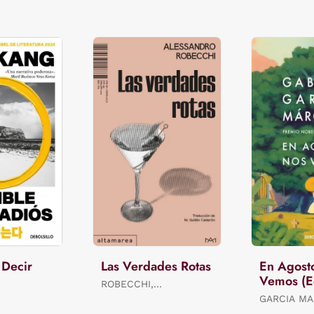
 Decir
Las Verdades Rotas
En Agost
Vemos (E
ROBECCHI,
Limitada)
ALESSANDRO
GARCIA MA
GABRIEL