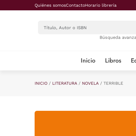
Saltar al contenido principal
Quiénes somos
Contacto
Horario librería
Búsqueda avanz
Inicio
Libros
Ed
INICIO
LITERATURA
NOVELA
TERRIBLE