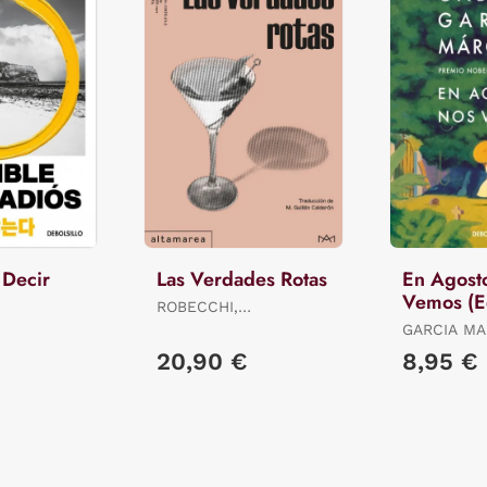
 Decir
Las Verdades Rotas
En Agost
Vemos (E
ROBECCHI,
Limitada)
ALESSANDRO
GARCIA MA
GABRIEL
20,90 €
8,95 €