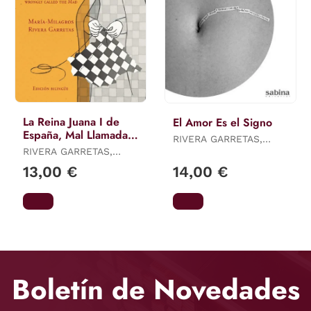
La Reina Juana I de
El Amor Es el Signo
España, Mal Llamada
RIVERA GARRETAS,
la Loca
RIVERA GARRETAS,
MARÍA MILAGROS
MARÍA MILAGROS
13,00 €
14,00 €
Boletín de Novedades