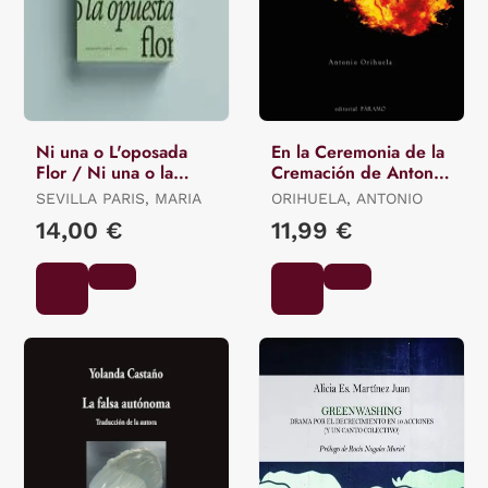
Ni una o L'oposada
En la Ceremonia de la
Flor / Ni una o la
Cremación de Antonio
Opuesta Flor.
Orihuela
SEVILLA PARIS, MARIA
ORIHUELA, ANTONIO
14,00 €
11,99 €