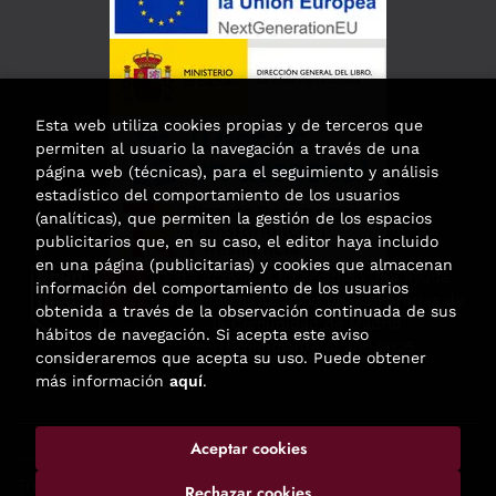
Esta web utiliza cookies propias y de terceros que
permiten al usuario la navegación a través de una
página web (técnicas), para el seguimiento y análisis
estadístico del comportamiento de los usuarios
(analíticas), que permiten la gestión de los espacios
publicitarios que, en su caso, el editor haya incluido
en una página (publicitarias) y cookies que almacenan
Esta actividad ha recibido una ayuda
información del comportamiento de los usuarios
para la modernización de las librerías de
obtenida a través de la observación continuada de sus
la Comunidad de Madrid
hábitos de navegación. Si acepta este aviso
correspondiente al año 2025.
consideraremos que acepta su uso. Puede obtener
más información
aquí
.
Aceptar cookies
2026 ©
Enclave de libros
. Todos los Derechos Reservados |
Trevenque Group
Rechazar cookies